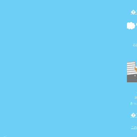
�
ｽ
きっ
�
この