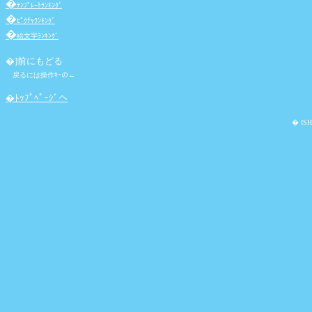
�
ﾃﾝﾌﾟﾚｰﾄﾗﾝｷﾝｸﾞ
�
ﾋﾟｸﾁｬﾗﾝｷﾝｸﾞ
�
絵文字ﾗﾝｷﾝｸﾞ
�]
前にもどる
戻るには操作ｷｰの←
�ﾄｯﾌﾟﾍﾟｰｼﾞへ
� ISH