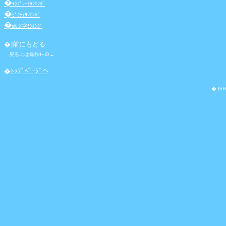
�
ﾃﾝﾌﾟﾚｰﾄﾗﾝｷﾝｸﾞ
�
ﾋﾟｸﾁｬﾗﾝｷﾝｸﾞ
�
絵文字ﾗﾝｷﾝｸﾞ
�]
前にもどる
戻るには操作ｷｰの←
�ﾄｯﾌﾟﾍﾟｰｼﾞへ
� ISH