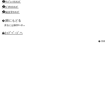
�
ﾃﾝﾌﾟﾚｰﾄﾗﾝｷﾝｸﾞ
�
ﾋﾟｸﾁｬﾗﾝｷﾝｸﾞ
�
絵文字ﾗﾝｷﾝｸﾞ
�]
前にもどる
戻るには操作ｷｰの←
�ﾄｯﾌﾟﾍﾟｰｼﾞへ
� ISH