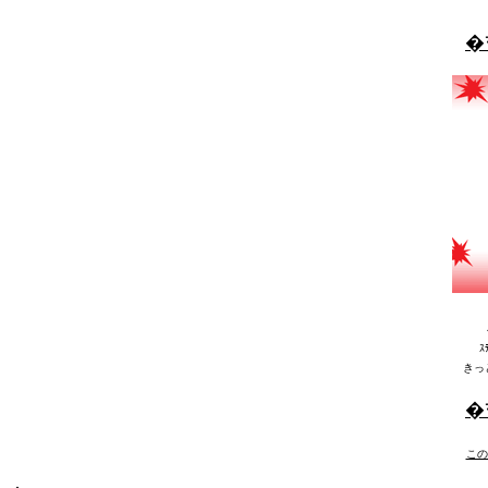
�
ｽ
きっ
�
この